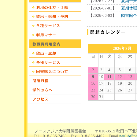
【2026-07-27】
夏期一斉
【2026-07-01】
夏期休暇
【2026-06-03】
図書館企
2026年8月
日
月
火
水
木
2
3
4
5
6
9
10
11
12
13
16
17
18
19
20
23
24
25
26
27
30
31
ノースアジア大学附属図書館 〒010-8515 秋田市下北手
Tel 018-836-2408 Fax 018-836-4402 Email
naulib@na